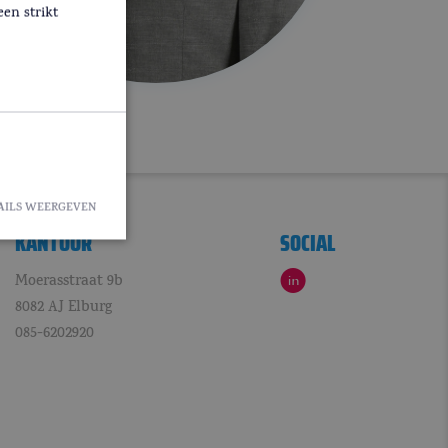
een strikt
AILS WEERGEVEN
KANTOOR
SOCIAL
C
Moerasstraat 9b
8082 AJ Elburg
ze cookies kunnen
085-6202920
Analytics - wat
uikte
kt om unieke
genereerd