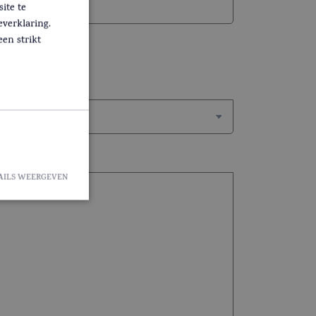
ite te
everklaring.
een strikt
ar
AILS WEERGEVEN
ze cookies kunnen
Analytics - wat