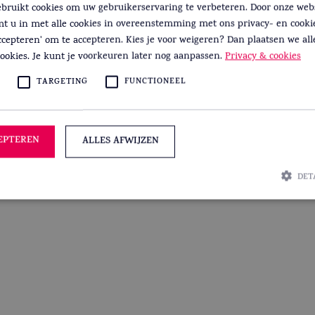
ebruikt cookies om uw gebruikerservaring te verbeteren. Door onze webs
mt u in met alle cookies in overeenstemming met ons privacy- en cooki
accepteren' om te accepteren. Kies je voor weigeren? Dan plaatsen we all
angen
*
ookies. Je kunt je voorkeuren later nog aanpassen.
Privacy & cookies
cht krijgt u de krant nog. Graag meldingen maken na woensdag 21.00 uur.
TARGETING
FUNCTIONEEL
Maand
Ja
EPTEREN
ALLES AFWIJZEN
DET
Prestatie
Targeting
Functioneel
worden gebruikt om te zien hoe bezoekers de website gebruiken, bijv. analytische cookies. De
ikt om een bepaalde bezoeker direct te identificeren.
Aanbieder /
Vervaldatum
Omschrijving
Domein
1 jaar 1
Deze cookienaam is gekoppeld aan Google Universal 
Google LLC