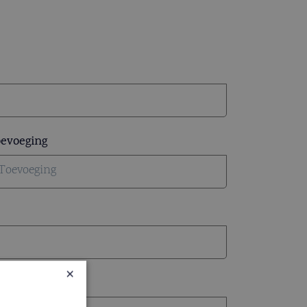
evoeging
×