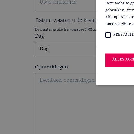
Deze website g
gebruiken, ste
Klik op 'Alles 
Datum waarop u de krant niet heeft ontv
noodzakelijke c
De krant mag uiterlijk woensdag 21.00 uur bezorgd worden. Welli
PRESTATIE
Dag
ALLES ACC
Opmerkingen
Prestatiecookies 
niet worden gebru
Naam
_ga